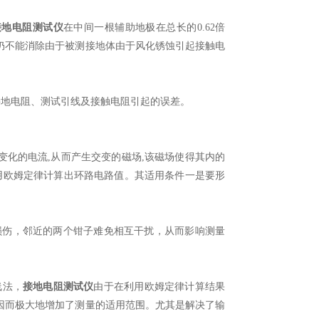
接地电阻测试仪
在中间一根辅助地极在总长的0.62倍
仍不能消除由于被测接地体由于风化锈蚀引起接触电
接地电阻、测试引线及接触电阻引起的误差。
变化的电流,从而产生交变的磁场,该磁场使得其内的
后用欧姆定律计算出环路电路值。其适用条件一是要形
损伤，邻近的两个钳子难免相互干扰，从而影响测量
线法，
接地电阻测试仪
由于在利用欧姆定律计算结果
因而极大地增加了测量的适用范围。尤其是解决了输