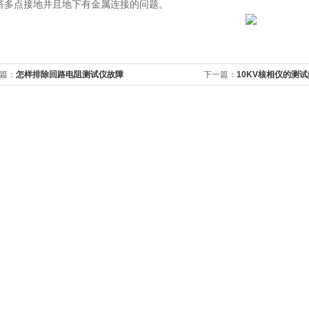
塔多点接地并且地下有金属连接的问题。
篇：
怎样排除回路电阻测试仪故障
下一篇：
10KV核相仪的测