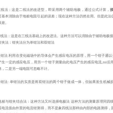
三线法：这是二线法的改进型，即采用两个辅助地极，通过公式计算，
可基本消除由于地桩电阻引起的误差；现在这种方法仍然在用。但是此法
误差。
四线法：这是在三线法基础上的改进法。这种方法可以消除由于辅助地极
钳夹法：钳夹法分为单钳法和双钳法
双钳法:利用在变化磁场中的导体会产生感应电压的原理，用一个钳子通以
产生一定的感应电压，用另一个钳子测量由此电压产生的感应电流,zui
路，二是另一端电阻可忽略不计。
单钳法: 单钳法的实质是将双钳法的两个钳子做成一体，但如果发生机械
。
地桩与钳夹结合法：这种方法又叫选择电极法 这种方法的测量原理同四
其电流值由外置的电流钳测得，而不是象四线法那样由内部的电路测得，