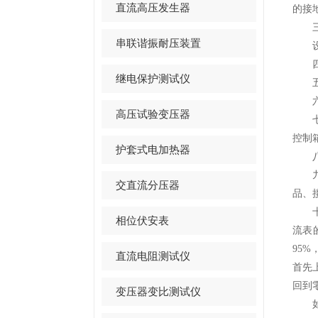
直流高压发生器
的接
三、
串联谐振耐压装置
设定
四、
继电保护测试仪
五、
六、
高压试验变压器
七、
控制
护套式电加热器
八、
九、
交直流分压器
品、
十、
相位伏安表
流表
95
直流电阻测试仪
首先
回到
变压器变比测试仪
如有