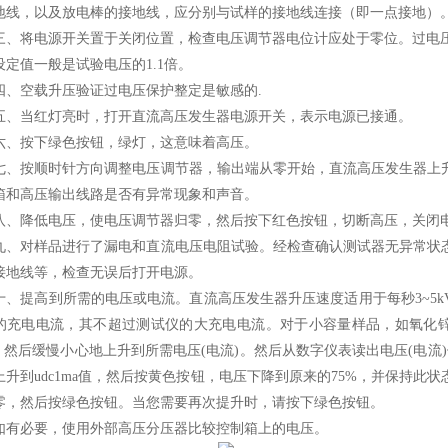
地线，以及放电棒的接地线，应分别与试样的接地线连接（即一点接地）。
将电源开关置于关闭位置，检查电压调节器电位计应处于零位。过电
值一般是试验电压的1.1倍。
空载升压验证过电压保护整定是敏感的.
当红灯亮时，打开直流高压发生器电源开关，表示电源已接通。
按下绿色按钮，绿灯，这意味着高压。
按顺时针方向调整电压调节器，输出端从零开始，直流高压发生器上升
箱和高压输出线路是否有异常现象和声音。
降低电压，使电压调节器归零，然后按下红色按钮，切断高压，关闭
对样品进行了漏电和直流电压电阻试验。经检查确认测试器无异常状态
接地线等，检查无误后打开电源。
提高到所需的电压或电流。直流高压发生器升压速度适用于每秒3~5k
的充电电流，其不超过测试仪的大充电电流。对于小容量样品，如氧化锌
%，然后缓慢小心地上升到所需电压(电流)。然后从数字仪表读出电压(电流)值
上升到udc1ma值，然后按黄色按钮，电压下降到原来的75%，并保持
零，然后按绿色按钮。当您需要再次提升时，请按下绿色按钮。
必要，使用外部高压分压器比较控制箱上的电压。