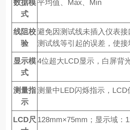
数据模
平均值、Max、Min
式
线阻校
避免因测试线未
插入仪表接
验
测试线等引起的误差，使接
显示模
4位超大LCD显示，白屏背
式
测量指
测量中LED闪烁指示，LC
示
LCD尺
128mm×75mm；显示域：1