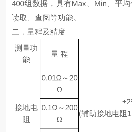
400组数据，具有Max、Min、
读取、查阅等功能。
二．量程及精度
测量功
量 程
能
0.01Ω～20
Ω
±2
接地电
0.1Ω～200
(辅助接地电阻1
阻
Ω