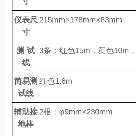
寸
仪表尺
215mm×178mm×83mm
寸
测 试
3条：红色15m，黄色10m
线
简易测
红色1.6m
试线
辅助接
2根：φ9mm×230mm
地棒