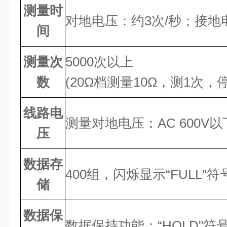
测量时
对地电压：约3次/秒；接地
间
测量次
5000次以上
数
(20Ω档测量10Ω，测1次，
线路电
测量对地电压：AC 600V
压
数据存
400组，闪烁显示“FULL"
储
数据保
数据保持功能：“HOLD"符