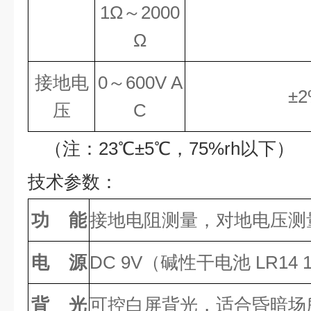
1Ω～2000
Ω
接地电
0～600V A
±2
压
C
（注：
23
℃
±
5
℃，
75%rh以下）
技术参数：
功 能
接地电阻测量，对地电压测
电 源
DC 9V（碱性干电池 LR14 1
背 光
可控白屏背光，适合昏暗场