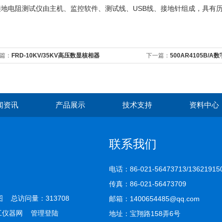
接地电阻测试仪由主机、监控软件、测试线、USB线、接地针组成，具有
篇：
FRD-10KV/35KV高压数显核相器
下一篇：
500AR4105B/
摇表
闻资讯
产品展示
技术支持
资料中心
联系我们
电话：86-021-56473713/13621915
传真：86-021-56473709
图
总访问量：313708
邮箱：1400654485@qq.com
工仪器网
管理登陆
地址：宝翔路158弄6号