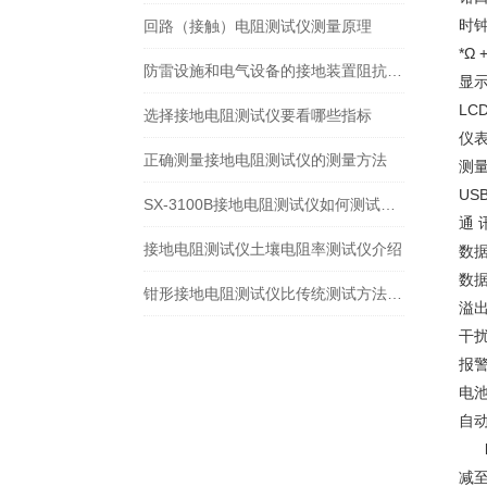
时
回路（接触）电阻测试仪测量原理
*Ω
防雷设施和电气设备的接地装置阻抗规定值要求
显
LC
选择接地电阻测试仪要看哪些指标
仪表
正确测量接地电阻测试仪的测量方法
测
U
SX-3100B接地电阻测试仪如何测试原理说明
通 
接地电阻测试仪土壤电阻率测试仪介绍
数据
数
钳形接地电阻测试仪比传统测试方法优势
溢
干
报
电
自
减