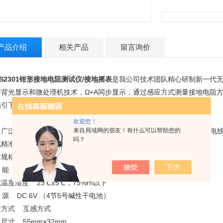
产品介绍
相关产品
留言询价
S2301钳形接地电阻测试仪/接地摇表
是我公司技术团队精心研制新一代无
屏背光显示和微处理机技术，Ω+A同步显示，通过感应方式测量接地电阻
地引下线，不需辅助电极，安全快速。
欢迎您！
泛应用于电信、电力、气象、机房、油田、电力配电线路、铁塔输电线
来自局域网的朋友！有什么可以帮助您的
吗？
试精准、快速、简捷、稳定可靠等特点。
术规格：
 能 接地电阻测试、回路电阻测试、漏电流测试、接地电压测试
温度湿度 23℃±5℃，75%rh以下
源 DC 6V （4节5号碱性干电池）
量方式 互感方式
尺寸 55mm×32mm