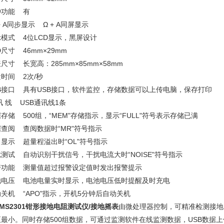
钟功能 有
 + A同步显示 Ω + A同屏显示
示模式 4位LCD显示，黑屏设计
D尺寸 46mm×29mm
尺寸 长宽高：285mm×85mm×58mm
量时间 2次/秒
SB接口 具有USB接口，软件监控，存储数据可以上传电脑，保存打印
讯 线 USB通讯线1条
存储 500组，“MEM"存储指示，显示“FULL"符号表示存储已满
据查阅 查阅数据时“MR"符号指示
出显示 超量程溢出时“OL"符号指示
扰测试 自动识别干扰信号，干扰电流大时“NOISE"符号指示
警功能 测量值超过报警设定值时发出报警提示
池电压 电池电量实时显示，电池电压低时提醒及时充电
动关机 “APO"指示，开机5分钟后自动关机
MS2301钳形接地电阻测试仪/接地摇表
由微处理器控制，可精准检测接地
至最小。同时存储500组数据，可通过监测软件在线监测数据，USB数据