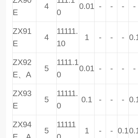
ZX90
111.1
4
0.01
-
-
-
-
E
0
ZX91
11111.
4
1
-
-
-
0.
E
10
ZX92
1111.1
5
0.01
-
-
-
-
E
、
A
0
ZX93
11111.
5
0.1
-
-
-
0.
E
0
ZX94
11111
5
1
-
-
0.1
0.
E
、
A
0