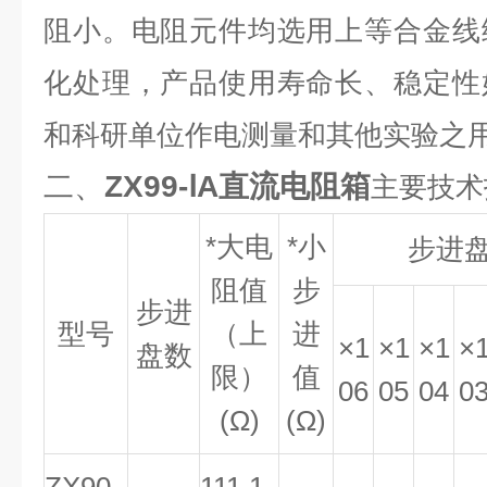
阻小。电阻元件均选用上等合金线
化处理，产品使用寿命长、稳定性
和科研单位作电测量和其他实验之
二、
ZX99-ⅠA直流电阻箱
主要技术
*大电
*小
步进
阻值
步
步进
型号
（上
进
×
1
×
1
×
1
×
盘数
限）
值
06
05
04
0
(
Ω
)
(
Ω
)