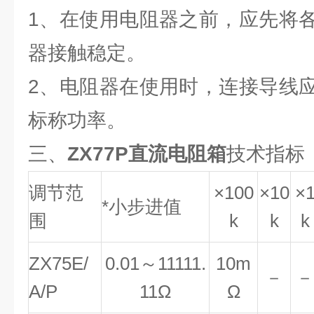
1、在使用电阻器之前，应先将
器接触稳定。
2、电阻器在使用时，连接导线
标称功率。
三、
ZX77P直流电阻箱
技术指标
调节范
×
100
×
10
×
*小步进值
围
k
k
k
ZX75E/
0.01
～
11111.
10m
－
－
A/P
11
Ω
Ω