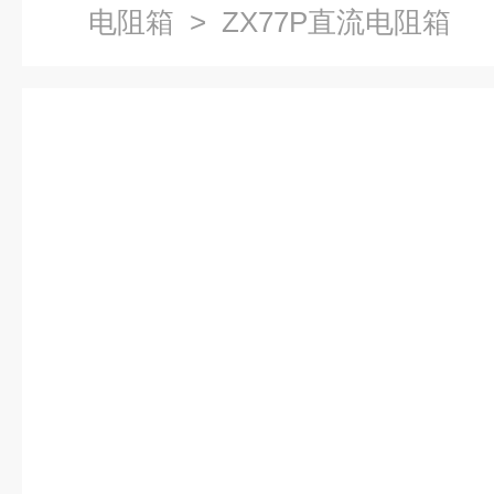
电阻箱
> ZX77P直流电阻箱