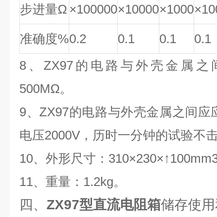
步进量Ω
×100000
×10000
×1000
×10
准确度%
0.2
0.1
0.1
0.1
8、ZX97的电路与外壳金属
500MΩ。
9、ZX97的电路与外壳金属之间应应
电压2000V，历时一分钟的试验不
10、外形尺寸：310×230×↑100mm
11、重量：1.2kg。
四、
ZX97型直流电阻箱
储存使用