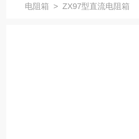
电阻箱
> ZX97型直流电阻箱