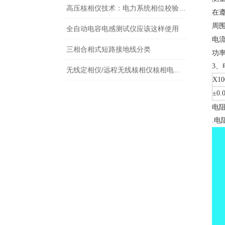
高压核相仪技术：电力系统相位校验的创新解决方案
在
周围
全自动电容电感测试仪应该这样使用
电
三相合相式短路接地线分类
功
3
无线定相仪/远程无线核相仪核相电压是多少
X10
±0.
电阻
.电