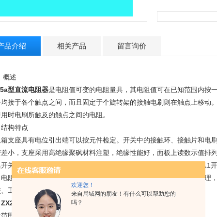
产品介绍
相关产品
留言询价
、概述
25a型直流电阻器
是电阻值可变的电阻量具，其电阻值可在已知范围内按
件均接于各个触点之间，而且固定于个旋转架的接触电刷则在触点上移动
使用时电刷所触及的触点之间的电阻。
、
结构特点
阻箱支座具有电位引出端可以按元件检定。开关中的接触环、接触片和电
变差小，支座采用高绝缘聚砜材料注塑，绝缘性能好，面板上读数示值排
换开关放在零位时，零电阻为0.01欧姆。因此，*小步进开关无零位，从
。电阻元件采用高稳定锰铜合金丝绕制在陶瓷管上，经过严格的工艺处理，
欢迎您！
校、工矿企业和科研单位作测量和其它实验之用。
来自局域网的朋友！有什么可以帮助您的
吗？
、
ZX25a型直流电阻器
技术指标
围：0.01-----11111.1欧姆；