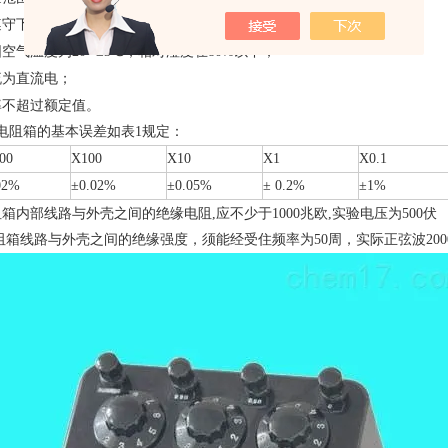
遵守下列使用条件时，电阻箱的误差不会超过表1允许的基本误差；
空气温度为20--±3℃，相对湿度在80%以下；
流为直流电；
率不超过额定值。
、电阻箱的基本误差如表1规定：
00
X100
X10
X1
X0.1
02%
±0.02%
±0.05%
± 0.2%
±1%
箱内部线路与外壳之间的绝缘电阻,应不少于1000兆欧,实验电压为500伏
阻箱线路与外壳之间的绝缘强度，须能经受住频率为50周，实际正弦波20