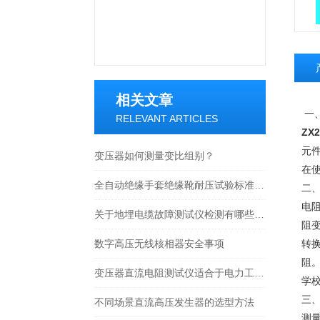
相关文章
一
RELEVANT ARTICLES
ZX
元
变压器如何测量变比组别？
在
全自动绝缘手套绝缘靴耐压试验标准规程及试验方法
二
电
关于地埋电缆故障测试仪检测有哪些步骤
阻
数字高压无线核相器安全事项
转
阻
变压器直流电阻测试仪适合于电力工业部门
学
三
不同场景直流高压发生器的选型方法
测量范