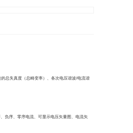
波的总失真度（总畸变率）、各次电压谐波/电流谐
序、负序、零序电流、可显示电压矢量图、电流矢