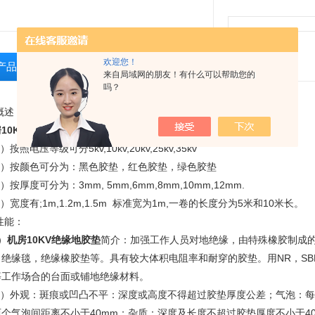
欢迎您！
产品介绍
相关产品
留言询价
来自局域网的朋友！有什么可以帮助您的
吗？
概述
10KV绝缘地
胶垫
的规格：
）按照电压等级可分5kv,10kv,20kv,25kv,35kv
2）按颜色可分为：黑色胶垫，红色胶垫，绿色胶垫
）按厚度可分为：3mm, 5mm,6mm,8mm,10mm,12mm.
）宽度有;1m,1.2m,1.5m 标准宽为1m,一卷的长度分为5米和10米长。
性能：
）
机房10KV绝缘地
胶垫
简介：加强工作人员对地绝缘，由特殊橡胶制成
，绝缘毯，绝缘橡胶垫等。具有较大体积电阻率和耐穿的胶垫。用NR，SB
等工作场合的台面或铺地绝缘材料。
2）外观：斑痕或凹凸不平：深度或高度不得超过胶垫厚度公差；气泡：每平
两个气泡间距离不小于40mm；杂质：深度及长度不超过胶垫厚度不小于4