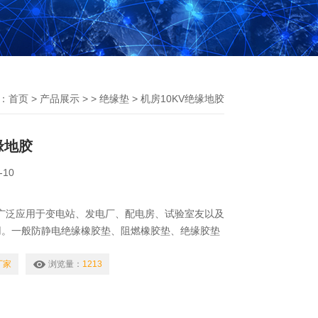
：
首页
>
产品展示
> >
绝缘垫
> 机房10KV绝缘地胶
缘地胶
-10
胶广泛应用于变电站、发电厂、配电房、试验室友以及
用。一般防静电绝缘橡胶垫、阻燃橡胶垫、绝缘胶垫
环境中，远离热源，离开地面和墙壁20cm以上。
污染，不要露天防止避免阳光直射。
厂家
浏览量：
1213