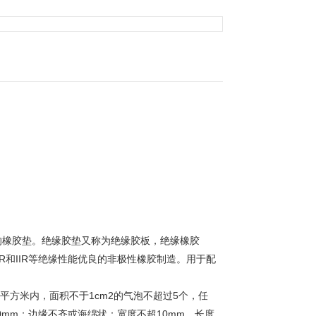
的橡胶垫。绝缘胶垫又称为绝缘胶板，绝缘橡胶
R和IIR等绝缘性能优良的非极性橡胶制造。用于配
方米内，面积不于1cm2的气泡不超过5个，任
0mm；边缘不齐或海绵状：宽度不超10mm，长度