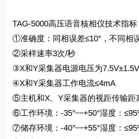
TAG-5000高压语音核相仪技术指标
①准确度：同相误差≤10°，不同相误
②采样速率3次/秒
③X和Y采集器电源电压为7.5V±1.5
④X和Y采集器工作电流≤4mA
⑤主机和X、Y采集器的视距传输距离
⑥工作环境：-35°┉+50°湿度：≤95
⑦储存环境：-40°┉+55°湿度：≤95