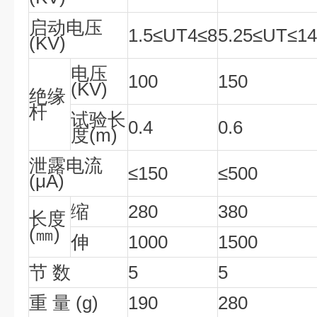
启动电压
1.5≤UT4≤8
5.25≤UT≤14
(KV)
电压
100
150
(KV)
绝缘
杆
试验长
0.4
0.6
度(m)
泄露电流
≤150
≤500
(μA)
缩
280
380
长度
(㎜)
伸
1000
1500
节 数
5
5
重 量 (g)
190
280