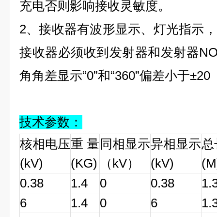
充电否则影响接收灵敏度。
2、接收器有波形显示、灯光指示
接收器必须收到发射器和发射器NO
角角差显示“0”和“360”偏差小于±2
技术参数：
核相电压
重 量
同相显示
异相显示
总
(kV)
(KG)
（kV）
(kV)
(M
0.38
1.4
0
0.38
1.
6
1.4
0
6
1.